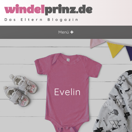
windel
prinz.de
Das Eltern Blogazin
Menü ✚
Evelin