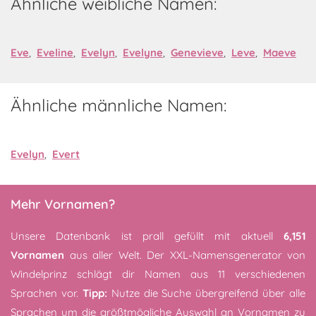
Ähnliche weibliche Namen:
Eve
,
Eveline
,
Evelyn
,
Evelyne
,
Genevieve
,
Leve
,
Maeve
Ähnliche männliche Namen:
Evelyn
,
Evert
Mehr Vornamen?
Unsere Datenbank ist prall gefüllt mit aktuell
6,151
Vornamen
aus aller Welt. Der XXL-Namensgenerator von
Windelprinz schlägt dir Namen aus 11 verschiedenen
Sprachen vor.
Tipp:
Nutze die Suche übergreifend über alle
Sprachen um die größtmögliche Auswahl an Vornamen zu