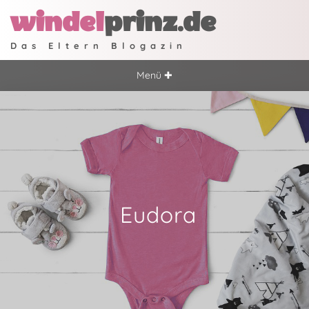
windel
prinz.de
Das Eltern Blogazin
Menü ✚
Eudora