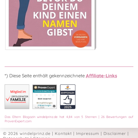
*) Diese Seite enthält gekennzeichnete
Affiliate-Links
Das
Eltern Blogazin
windelprinz.de
hat
4,84
von
5
Sternen
|
26
Bewertungen auf
ProvenExpert.com
© 2026 windelprinz.de
|
Kontakt
|
Impressum
|
Disclaimer
|