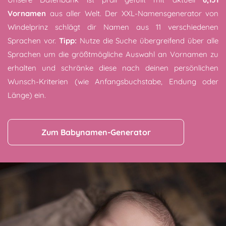
Vornamen
aus aller Welt. Der XXL-Namensgenerator von
Windelprinz schlägt dir Namen aus 11 verschiedenen
Sprachen vor.
Tipp:
Nutze die Suche übergreifend über alle
Sprachen um die größtmögliche Auswahl an Vornamen zu
erhalten und schränke diese nach deinen persönlichen
Wunsch-Kriterien (wie Anfangsbuchstabe, Endung oder
Länge) ein.
Zum Babynamen-Generator