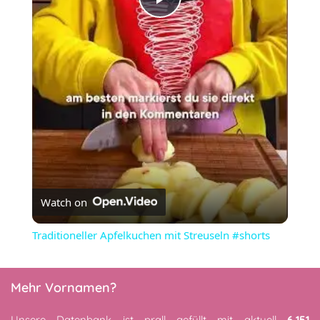
Play
Video
Watch on
Traditioneller Apfelkuchen mit Streuseln #shorts
Mehr Vornamen?
Unsere Datenbank ist prall gefüllt mit aktuell
6,151