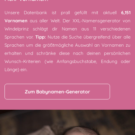
Unsere Datenbank ist prall gefüllt mit aktuell
6,151
Vornamen
aus aller Welt. Der XXL-Namensgenerator von
Windelprinz schlägt dir Namen aus 11 verschiedenen
Sprachen vor.
Tipp:
Nutze die Suche übergreifend über alle
Sprachen um die größtmögliche Auswahl an Vornamen zu
erhalten und schränke diese nach deinen persönlichen
Wunsch-Kriterien (wie Anfangsbuchstabe, Endung oder
Länge) ein.
Zum Babynamen-Generator