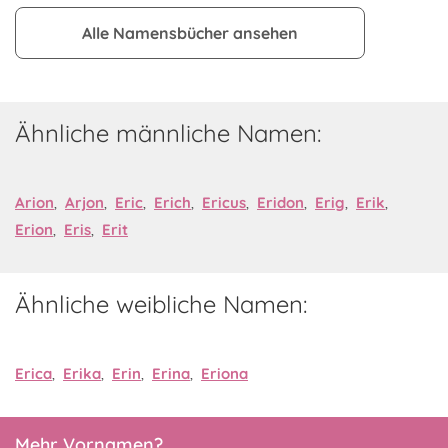
Alle Namensbücher ansehen
Ähnliche männliche Namen:
Arion
,
Arjon
,
Eric
,
Erich
,
Ericus
,
Eridon
,
Erig
,
Erik
,
Erion
,
Eris
,
Erit
Ähnliche weibliche Namen:
Erica
,
Erika
,
Erin
,
Erina
,
Eriona
Mehr Vornamen?