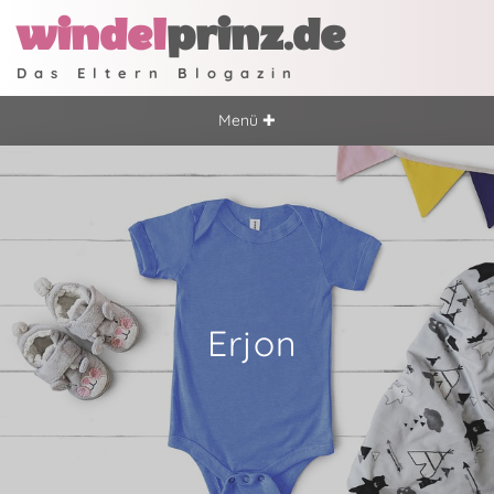
windel
prinz.de
Das Eltern Blogazin
Menü ✚
Erjon