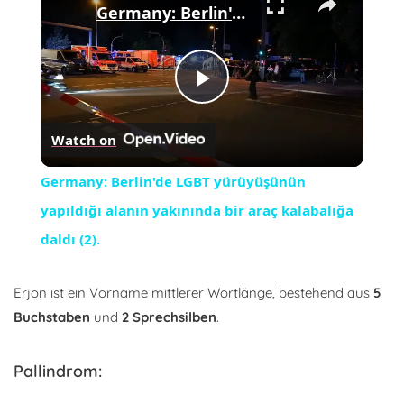
Germany: Berlin'de LGBT yürüyüşünün yapıldığı alanın yakınında bir araç kalabalığa daldı (2).
Play
Watch on
Video
Germany: Berlin'de LGBT yürüyüşünün
yapıldığı alanın yakınında bir araç kalabalığa
daldı (2).
Erjon ist ein Vorname mittlerer Wortlänge, bestehend aus
5
Buchstaben
und
2 Sprechsilben
.
Pallindrom: