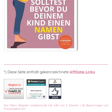
*) Diese Seite enthält gekennzeichnete
Affiliate-Links
Das
Eltern Blogazin
windelprinz.de
hat
4,84
von
5
Sternen
|
26
Bewertungen auf
ProvenExpert.com