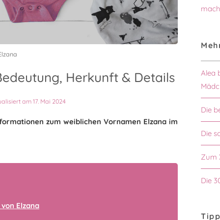
mach
Mehr
Elzana
Alea 
edeutung, Herkunft & Details
Mädc
ualisiert am 17. Mai 2024
Die b
 Informationen zum weiblichen Vornamen Elzana im
Die 
Zum 
Die 3
 von Elzana
Tipp