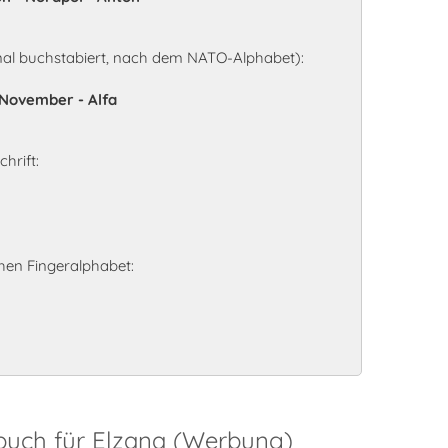
nal buchstabiert, nach dem NATO-Alphabet):
- November - Alfa
hrift:
en Fingeralphabet:
buch für Elzana (Werbung)