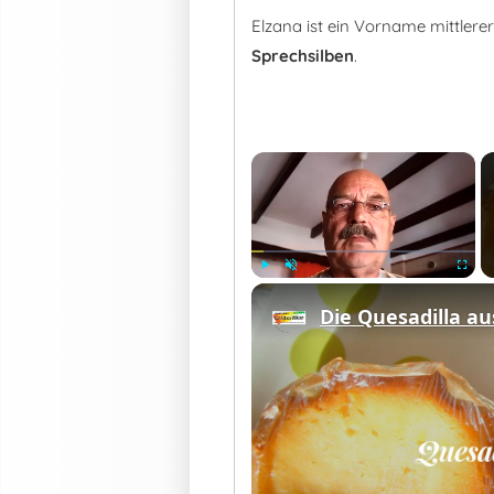
Elzana ist ein Vorname mittler
Sprechsilben
.
×
Play
Unmute
Fullscre
Die Quesadilla au