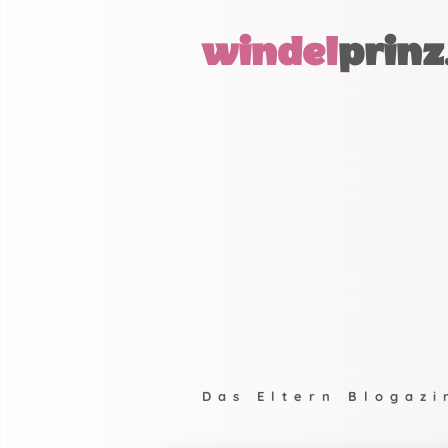
windel
prinz
Das Eltern Blogazi