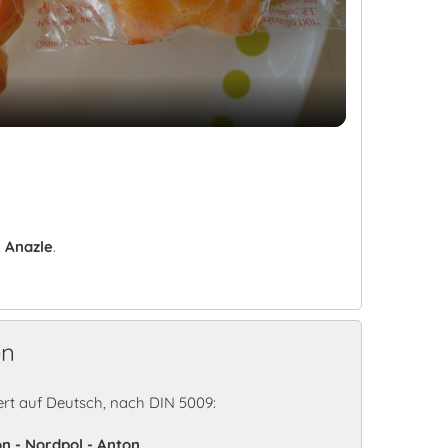
Video
:
Anazle
.
en
rt auf Deutsch, nach DIN 5009:
on - Nordpol - Anton