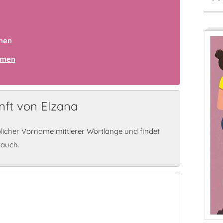
amen
amen
ft von Elzana
blicher Vorname mittlerer Wortlänge und findet
rauch.