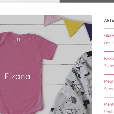
Aktu
Glüc
Der D
Kinde
Zwisc
Elzana
Meal 
Stres
Menta
Unsic