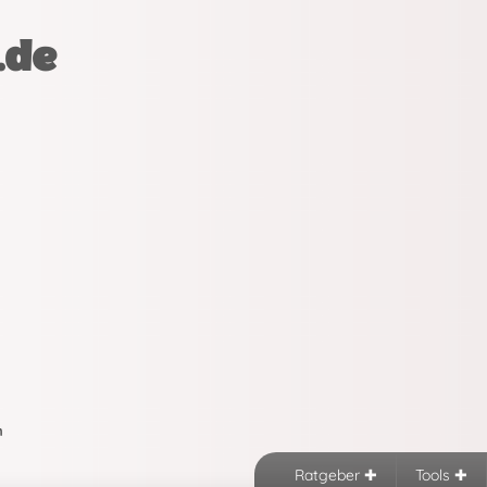
.de
n
Ratgeber
Tools