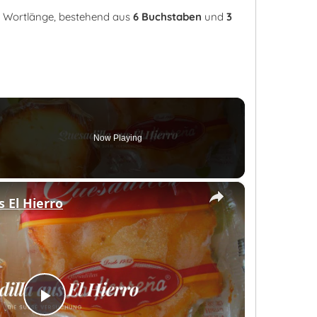
er Wortlänge, bestehend aus
6 Buchstaben
und
3
Now Playing
×
en
s El Hierro
Play