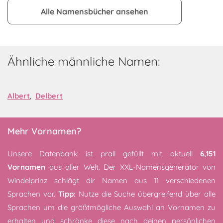
Alle Namensbücher ansehen
Ähnliche männliche Namen:
Albert
,
Delbert
Mehr Vornamen?
Unsere Datenbank ist prall gefüllt mit aktuell
6,151
Vornamen
aus aller Welt. Der XXL-Namensgenerator von
Windelprinz schlägt dir Namen aus 11 verschiedenen
Sprachen vor.
Tipp:
Nutze die Suche übergreifend über alle
Sprachen um die größtmögliche Auswahl an Vornamen zu
erhalten und schränke diese nach deinen persönlichen