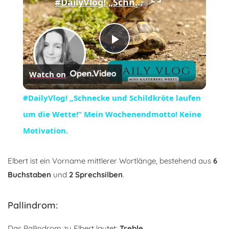
#DailyVlog! „Schnecke und Schildkröte laufen um die Wette!“ Mein Wochenendmotto! Keine Motivation.
Play
Watch on
Video
#DailyVlog! „Schnecke und Schildkröte laufen
um die Wette!“ Mein Wochenendmotto! Keine
Motivation.
Elbert ist ein Vorname mittlerer Wortlänge, bestehend aus
6
Buchstaben
und
2 Sprechsilben
.
Pallindrom:
Das Pallindrom zu Elbert lautet:
Treble
.