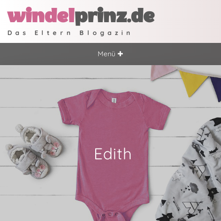
windel
prinz.de
Das Eltern Blogazin
Menü ✚
Edith