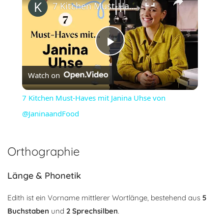
7 Kitchen Must-Haves mit Janina Uhse von @JaninaandFood
Play
Watch on
Video
7 Kitchen Must-Haves mit Janina Uhse von
@JaninaandFood
Orthographie
Länge & Phonetik
Edith ist ein Vorname mittlerer Wortlänge, bestehend aus
5
Buchstaben
und
2 Sprechsilben
.