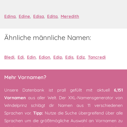
Edina
,
Edine
,
Edisa
,
Edita
,
Meredith
Ähnliche männliche Namen:
Bledi
,
Edi
,
Edin
,
Edion
,
Edip
,
Edis
,
Ediz
,
Tancredi
Mehr Vornamen?
Unsere Datenbank ist prall gefüllt mit aktuell
6,151
Vornamen
aus aller Welt. Der XXL-Namensgenerator von
Windelprinz schlägt dir Namen aus 11 verschiedenen
Sprachen vor.
Tipp:
Nutze die Suche übergreifend über alle
Sprachen um die größtmögliche Auswahl an Vornamen zu