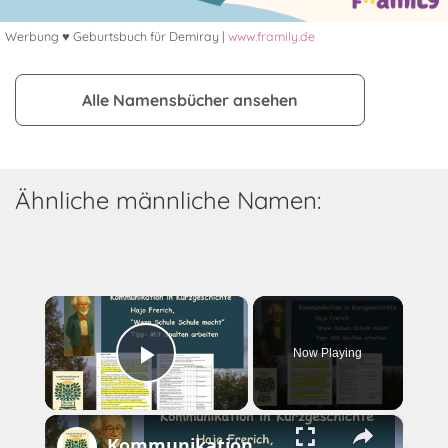
Werbung ♥ Geburtsbuch für Demiray |
www.framily.de
Alle Namensbücher ansehen
Ähnliche männliche Namen:
×
Now Playing
Play Video
×
Kommunikation mit Spaltenhilfe prüfen - Kurzgeschichte "Wenn Schule Schule macht"