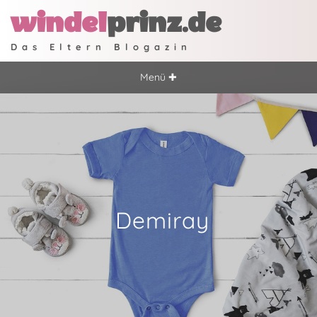
windel
prinz.de
Das Eltern Blogazin
Menü ✚
Demiray