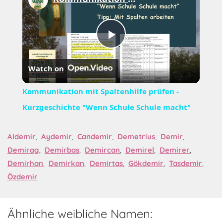
Play
Watch on
Video
Kommunikation mit Spaltenhilfe prüfen -
Kurzgeschichte "Wenn Schule Schule macht"
Aldemir
,
Aydemir
,
Candemir
,
Demetrius
,
Demir
,
Demirag
,
Demirbas
,
Demircan
,
Demirel
,
Demirer
,
Demirhan
,
Demirkan
,
Demirtas
,
Gökdemir
,
Tasdemir
,
Özdemir
Ähnliche weibliche Namen: