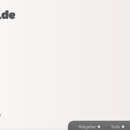
.de
n
Ratgeber
Tools