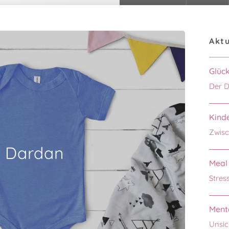
Aktu
Glüc
Der D
Kinde
Zwisc
Dardan
Meal 
Stres
Menta
Unsic