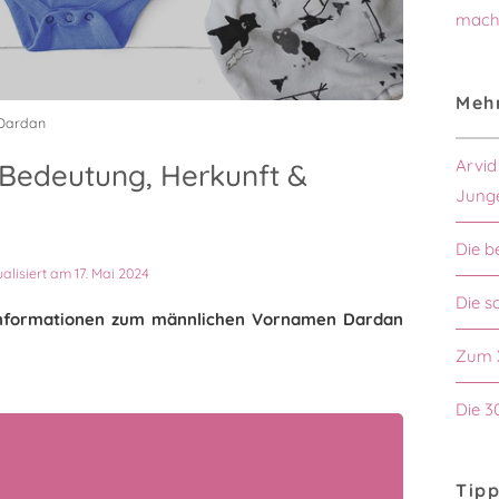
mach
Mehr
 Dardan
Arvid
Bedeutung, Herkunft &
Jung
Die b
ualisiert am 17. Mai 2024
Die s
n Informationen zum männlichen Vornamen Dardan
Zum 
Die 3
Tipp