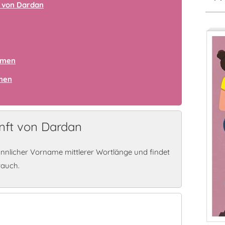
 von Dardan
amen
amen
nft von Dardan
nnlicher Vorname mittlerer Wortlänge und findet
rauch.