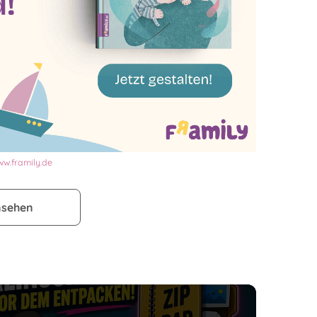
w.framily.de
nsehen