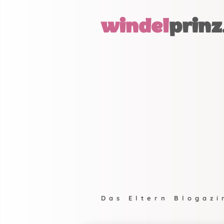
windel
prinz
Das Eltern Blogazi