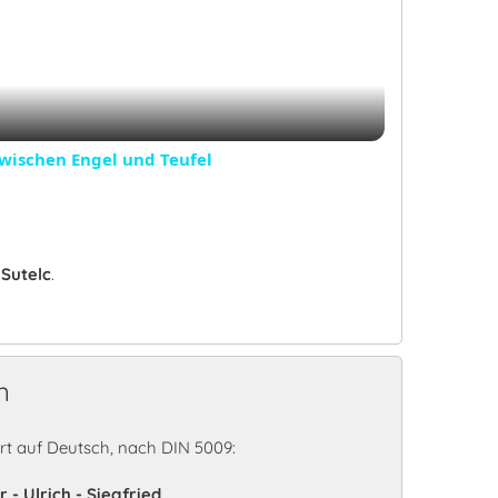
Video
zwischen Engel und Teufel
:
Sutelc
.
n
t auf Deutsch, nach DIN 5009:
 - Ulrich - Siegfried