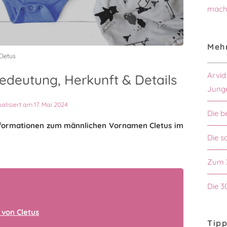
mach
Mehr
letus
Arvid
edeutung, Herkunft & Details
Jung
ualisiert am 17. Mai 2024
Die b
 Informationen zum männlichen Vornamen Cletus im
Die s
Zum 
Die 3
von Cletus
Tipp