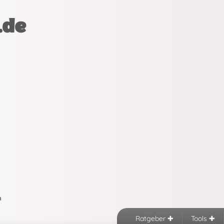
.de
n
Ratgeber
Tools