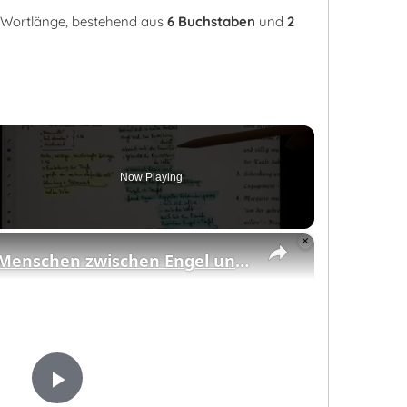
r Wortlänge, bestehend aus
6 Buchstaben
und
2
Now Playing
eo
×
Kleist, Marquise: Menschen zwischen Engel und Teufel
Play