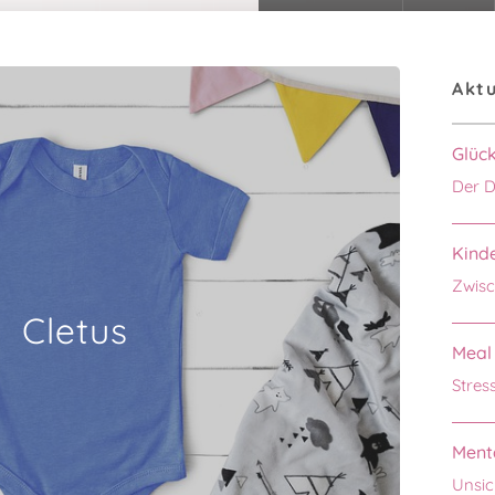
Aktu
Glüc
Der D
Kinde
Zwisc
Cletus
Meal 
Stres
Menta
Unsic