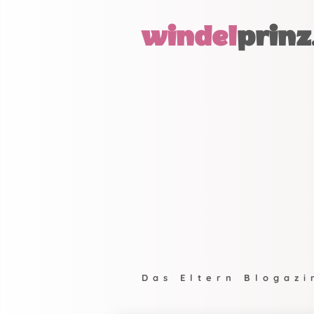
windel
prinz
Das Eltern Blogazi