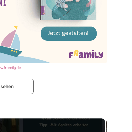
w.framily.de
nsehen