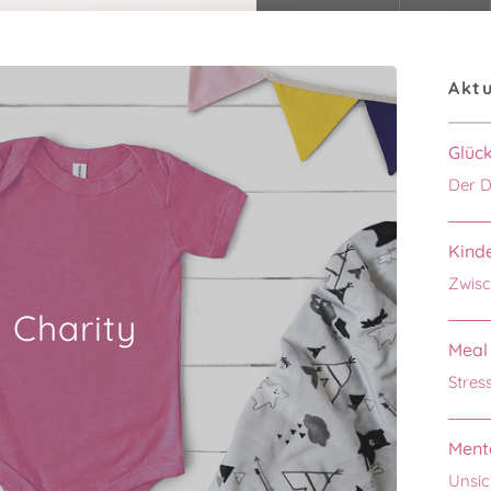
Aktu
Glüc
Der D
Kinde
Zwisc
Charity
Meal 
Stres
Menta
Unsic