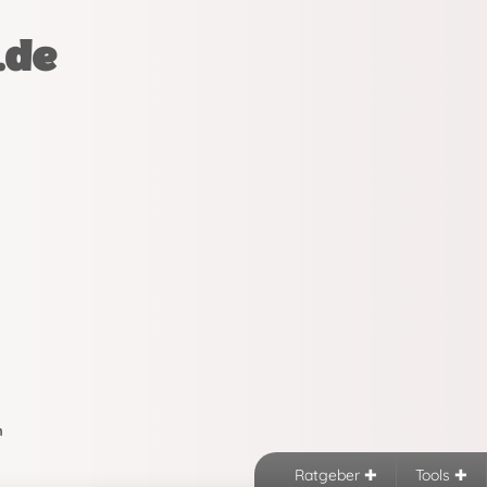
.de
n
Ratgeber
Tools