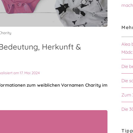
mach
Mehr
harity
Alea 
Bedeutung, Herkunft &
Mädc
Die b
ualisiert am 17. Mai 2024
Die 
Informationen zum weiblichen Vornamen Charity im
Zum 
Die 3
Tipp