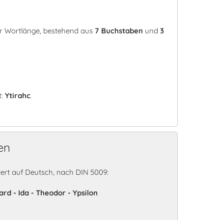
rer Wortlänge, bestehend aus
7 Buchstaben
und
3
t:
Ytirahc
.
en
ert auf Deutsch, nach DIN 5009:
ard - Ida - Theodor - Ypsilon