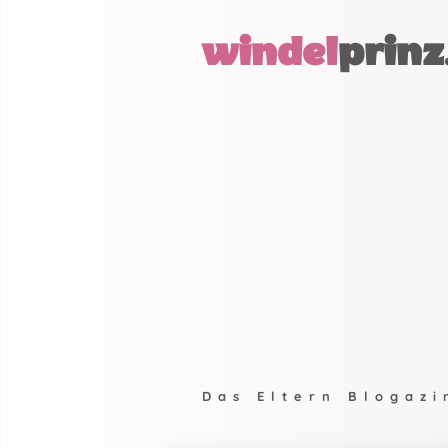
windel
prinz
Das Eltern Blogazi