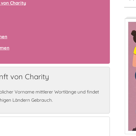
von Charity
amen
amen
ft von Charity
blicher Vorname mittlerer Wortlänge und findet
chigen Ländern Gebrauch.