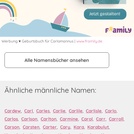
Werbung ♥ Geburtsbuch für Carlomannus |
www.framily.de
Alle Namensbücher ansehen
Ähnliche männliche Namen:
Cardew
,
Carl
,
Carles
,
Carlie
,
Carlile
,
Carlisle
,
Carlo
,
Carlos
,
Carlson
,
Carlton
,
Carmine
,
Carol
,
Carr
,
Carroll
,
Carson
,
Carsten
,
Carter
,
Cary
,
Kara
,
Karabulut
,