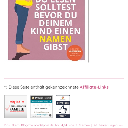
*) Diese Seite enthält gekennzeichnete
Affiliate-Links
Das
Eltern Blogazin
windelprinz.de
hat
4,84
von
5
Sternen
|
26
Bewertungen auf