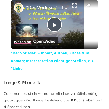
×
Play
Unmute
Fullscreen
"Der Vorleser" - Inhalt, Aufbau, Zitate zum Roman; Interpretation wichtiger Stellen, z.B. "Liebe"
Play
Watch on
Video
"Der Vorleser" - Inhalt, Aufbau, Zitate zum
Roman; Interpretation wichtiger Stellen, z.B.
"Liebe"
Länge & Phonetik
Carlomannus ist ein Vorname mit einer verhältnismäßig
großzügigen Wortlänge, bestehend aus
11 Buchstaben
und
4 Sprechsilben
.