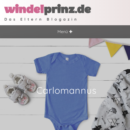
windel
prinz.de
Das Eltern Blogazin
Menü ✚
Carlomannus