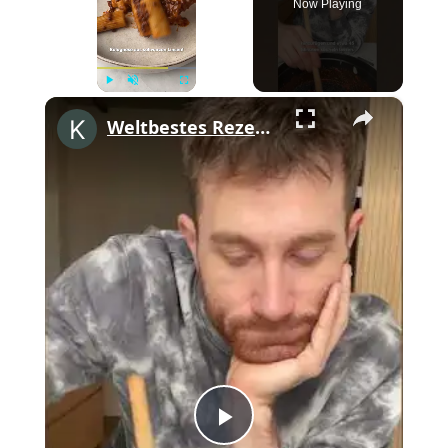
Now Playing
×
Play
Unmute
Fullscreen
Weltbestes Rezept für vegane Bolognese #shorts
Play