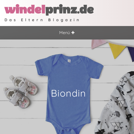
windel
prinz.de
Das Eltern Blogazin
Menü ✚
Biondin