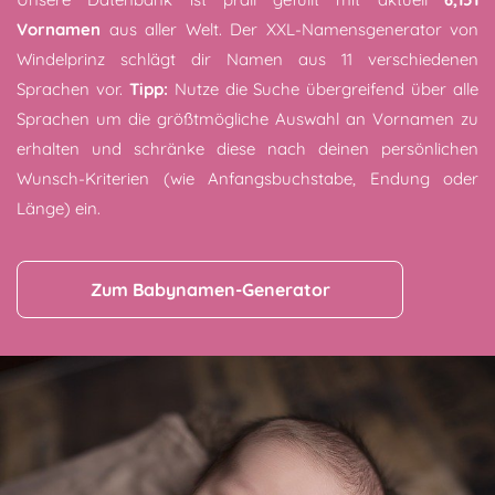
Vornamen
aus aller Welt. Der XXL-Namensgenerator von
Windelprinz schlägt dir Namen aus 11 verschiedenen
Sprachen vor.
Tipp:
Nutze die Suche übergreifend über alle
Sprachen um die größtmögliche Auswahl an Vornamen zu
erhalten und schränke diese nach deinen persönlichen
Wunsch-Kriterien (wie Anfangsbuchstabe, Endung oder
Länge) ein.
Zum Babynamen-Generator