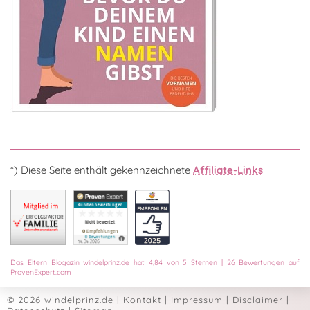
*) Diese Seite enthält gekennzeichnete
Affiliate-Links
Das
Eltern Blogazin
windelprinz.de
hat
4,84
von
5
Sternen
|
26
Bewertungen auf
ProvenExpert.com
© 2026 windelprinz.de
|
Kontakt
|
Impressum
|
Disclaimer
|