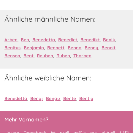
Ähnliche männliche Namen:
Arben
,
Ben
,
Benedetto
,
Benedict
,
Benedikt
,
Benik
,
Benitus
,
Benjamin
,
Bennett
,
Benno
,
Benny
,
Benoit
,
Benson
,
Bent
,
Reuben
,
Ruben
,
Thorben
Ähnliche weibliche Namen:
Benedetta
,
Bengi
,
Bengü
,
Bente
,
Bentja
Mehr Vornamen?
Unsere Datenbank ist prall gefüllt mit aktuell
6,151