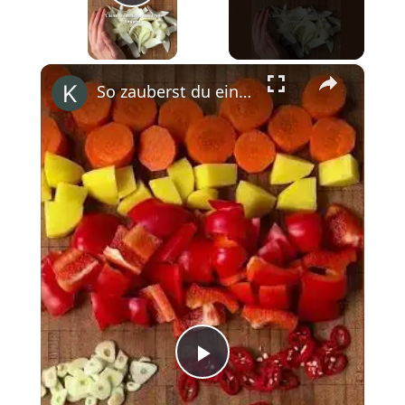
Play Video
×
So zauberst du eine authentische türkische Linsensuppe #shorts
Play