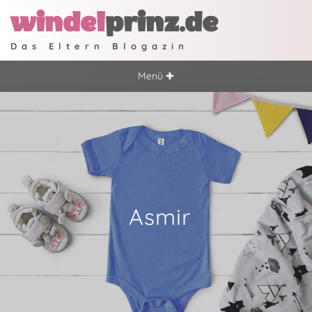
windel
prinz.de
Das Eltern Blogazin
Menü ✚
Asmir