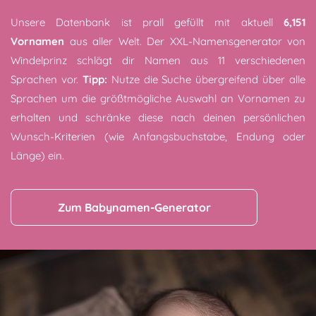
Unsere Datenbank ist prall gefüllt mit aktuell
6,151
Vornamen
aus aller Welt. Der XXL-Namensgenerator von
Windelprinz schlägt dir Namen aus 11 verschiedenen
Sprachen vor.
Tipp:
Nutze die Suche übergreifend über alle
Sprachen um die größtmögliche Auswahl an Vornamen zu
erhalten und schränke diese nach deinen persönlichen
Wunsch-Kriterien (wie Anfangsbuchstabe, Endung oder
Länge) ein.
Zum Babynamen-Generator