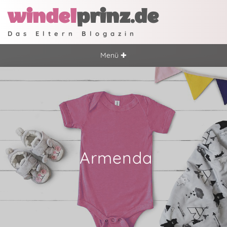
windel
prinz.de
Das Eltern Blogazin
Menü ✚
Armenda