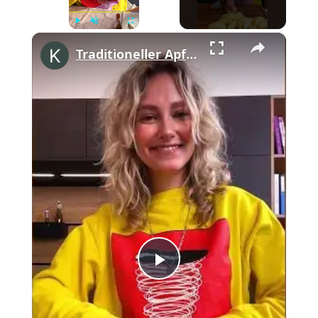
×
Play
Unmute
Fullscreen
Traditioneller Apfelkuchen mit Streuseln #shorts
Play