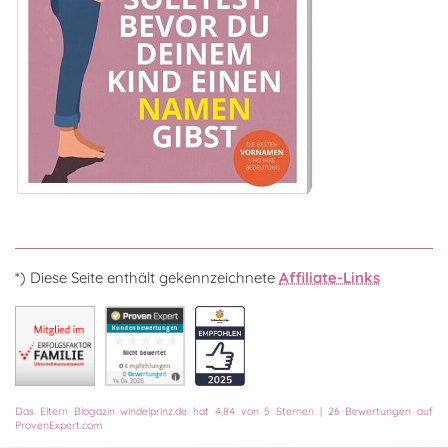
*) Diese Seite enthält gekennzeichnete
Affiliate-Links
Das
Eltern Blogazin
windelprinz.de
hat
4,84
von
5
Sternen
|
26
Bewertungen auf
ProvenExpert.com