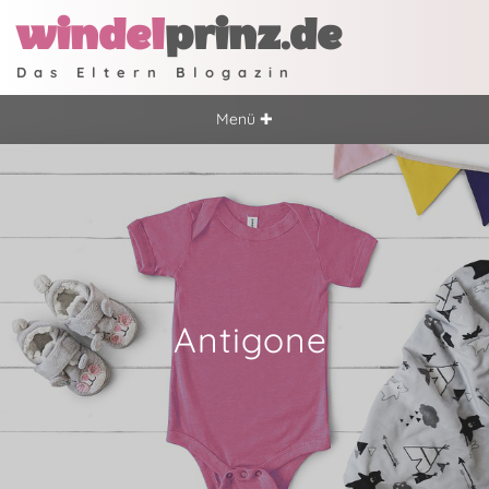
windel
prinz.de
Das Eltern Blogazin
Menü ✚
Antigone