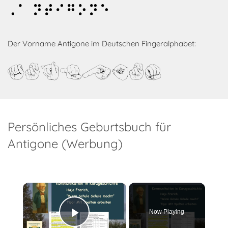
Antigone
Der Vorname Antigone im Deutschen Fingeralphabet:
Antigone
Persönliches Geburtsbuch für
Antigone (Werbung)
×
Now Playing
Play Video