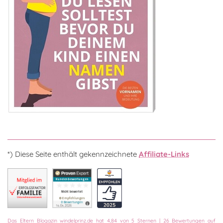
*) Diese Seite enthält gekennzeichnete
Affiliate-Links
Das
Eltern Blogazin
windelprinz.de
hat
4,84
von
5
Sternen
|
26
Bewertungen auf