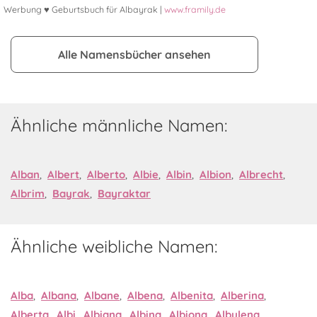
Werbung ♥ Geburtsbuch für Albayrak |
www.framily.de
Alle Namensbücher ansehen
Ähnliche männliche Namen:
Alban
,
Albert
,
Alberto
,
Albie
,
Albin
,
Albion
,
Albrecht
,
Albrim
,
Bayrak
,
Bayraktar
Ähnliche weibliche Namen:
Alba
,
Albana
,
Albane
,
Albena
,
Albenita
,
Alberina
,
Alberta
,
Albi
,
Albiana
,
Albina
,
Albiona
,
Albulena