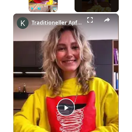
×
Play
Unmute
Fullscreen
Traditioneller Apfelkuchen mit Streuseln #shorts
Play