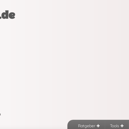
.de
n
Ratgeber
Tools