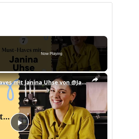
Now Playing
eo
×
7 Kitchen Must-Haves mit Janina Uhse von @JaninaandFood
Play