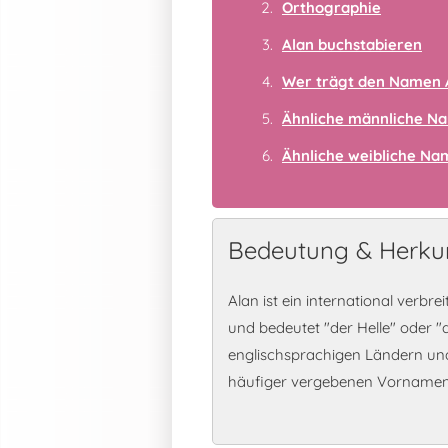
Orthographie
Alan buchstabieren
Wer trägt den Namen 
Ähnliche männliche N
Ähnliche weibliche N
Bedeutung & Herkun
Alan ist ein international verbr
und bedeutet "der Helle" oder "
englischsprachigen Ländern und
häufiger vergebenen Vornamen