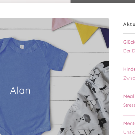
Aktu
Glüc
Der D
Kinde
Zwisc
Alan
Meal 
Stres
Menta
Unsic