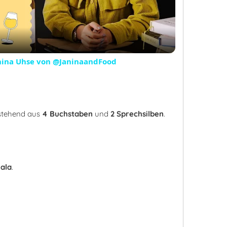
Video
anina Uhse von @JaninaandFood
estehend aus
4 Buchstaben
und
2 Sprechsilben
.
ala
.