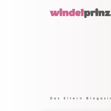
windel
prinz
Das Eltern Blogazi