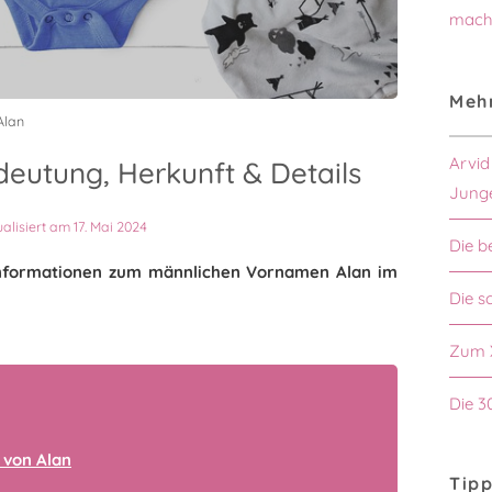
mach
Mehr
Alan
Arvid
eutung, Herkunft & Details
Jung
ualisiert am 17. Mai 2024
Die b
n Informationen zum männlichen Vornamen Alan im
Die s
Zum 
Die 3
 von Alan
Tipp